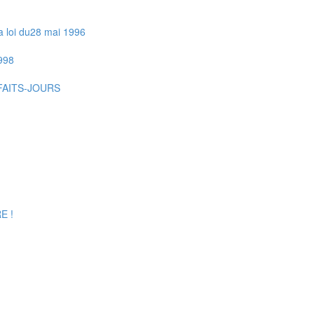
la loi du28 mai 1996
998
AITS-JOURS
E !