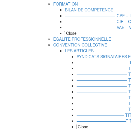
FORMATION
BILAN DE COMPETENCE
————————————- CPF – LE 
————————————- CIF – CONG
————————————- VAE – VALID
Close
EGALITE PROFESSIONNELLE
CONVENTION COLLECTIVE
LES ARTICLES
SYNDICATS SIGNATAIRES 
————————————– TITRE
————————————- TITRE 
————————————- TITRE 
————————————- TITRE
————————————- TITRE 
————————————- TITRE
————————————- TITRE 
————————————- TITRE 
————————————- TITRE 
———————————– TITRE 1
————————————TITRE 
Close