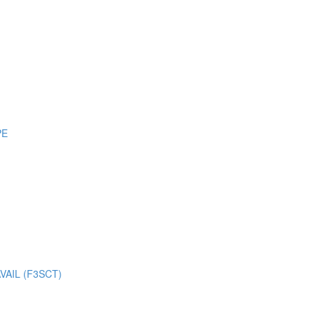
PE
AIL (F3SCT)