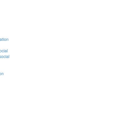
ation
ocial
social
ion